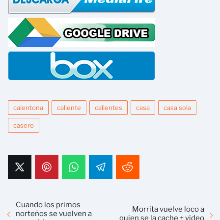
calentona
caliente
calientes
casa
casa sola
casero
Cuando los primos
Morrita vuelve loco a
norteños se vuelven a
quien se la cache + video