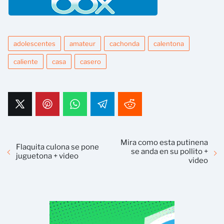
adolescentes
amateur
cachonda
calentona
caliente
casa
casero
Mira como esta putinena
Flaquita culona se pone
se anda en su pollito +
juguetona + video
video