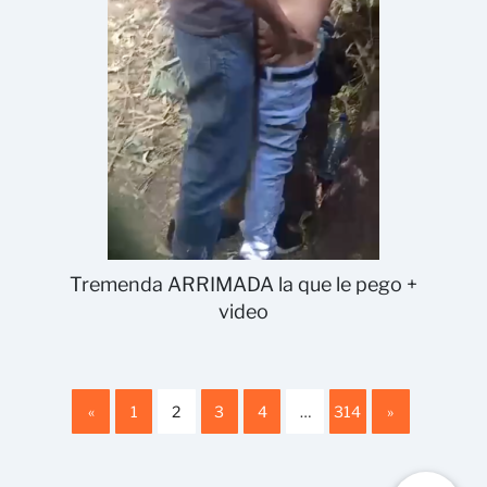
Tremenda ARRIMADA la que le pego +
video
«
1
2
3
4
…
314
»