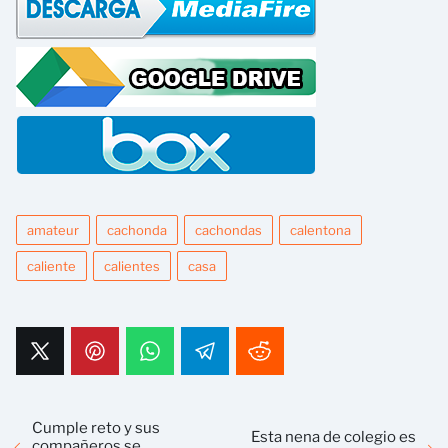
amateur
cachonda
cachondas
calentona
caliente
calientes
casa
Cumple reto y sus
Esta nena de colegio es
compañeros se