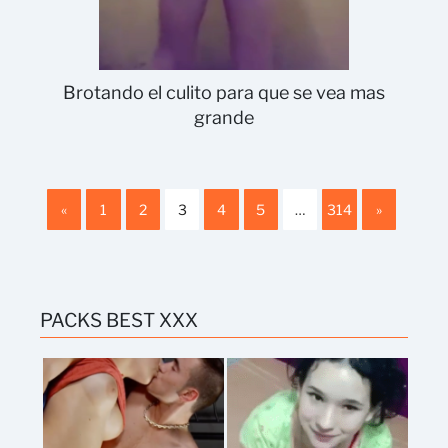
Brotando el culito para que se vea mas
grande
«
1
2
3
4
5
…
314
»
PACKS BEST XXX