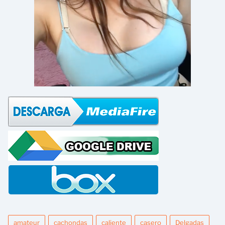
amateur
cachondas
caliente
casero
Delgadas