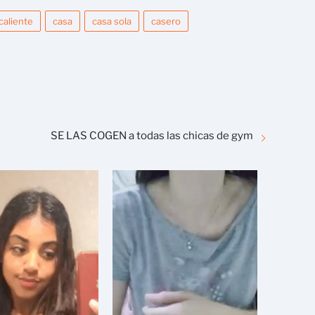
caliente
casa
casa sola
casero
SE LAS COGEN a todas las chicas de gym