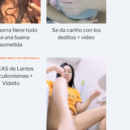
orra tiene todo
Se da cariño con los
ra una buena
deditos + video
sometida
AS de Lentes
culionisimas +
Videito