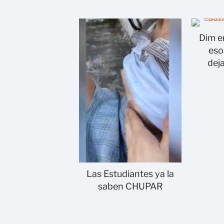
Dim e
eso
deja
Las Estudiantes ya la
saben CHUPAR