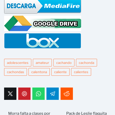
adolescentes
amateur
cachando
cachonda
cachondas
calentona
caliente
calientes
Morra falta a clases por
Pack de Leslie flaquita