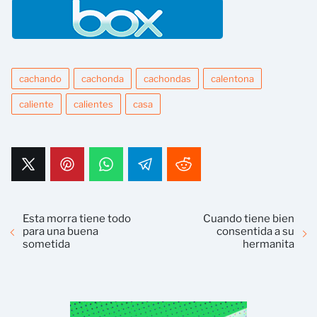
cachando
cachonda
cachondas
calentona
caliente
calientes
casa
Esta morra tiene todo
Cuando tiene bien
para una buena
consentida a su
sometida
hermanita