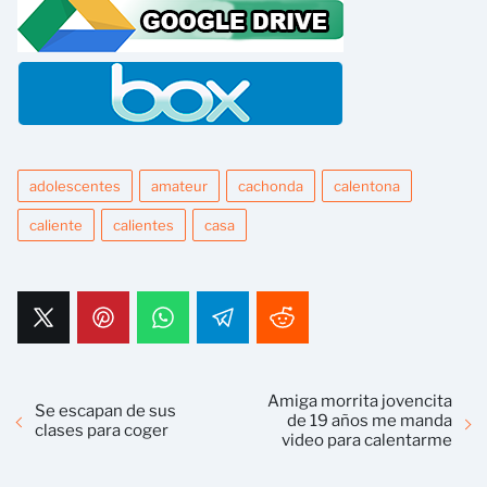
adolescentes
amateur
cachonda
calentona
caliente
calientes
casa
Amiga morrita jovencita
Se escapan de sus
de 19 años me manda
clases para coger
video para calentarme