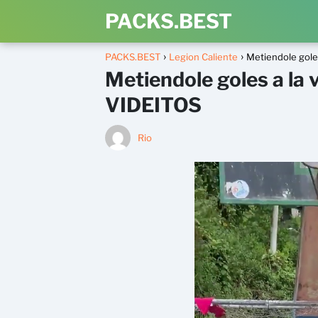
PACKS.BEST
PACKS.BEST
Legion Caliente
Metiendole goles
Metiendole goles a la v
VIDEITOS
Rio