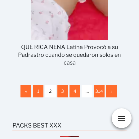
QUÉ RICA NENA Latina Provocó a su
Padrastro cuando se quedaron solos en
casa
«
1
2
3
4
…
314
»
PACKS BEST XXX