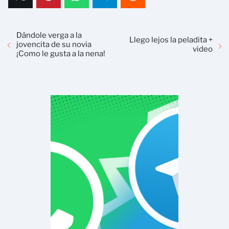
Dándole verga a la
Llego lejos la peladita +
jovencita de su novia
video
¡Como le gusta a la nena!