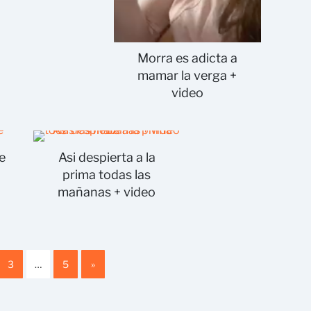
Morra es adicta a
mamar la verga +
video
de
Asi despierta a la
prima todas las
mañanas + video
3
…
5
»