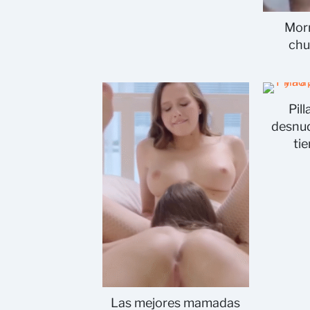
Morr
chu
Pill
desnud
ti
Las mejores mamadas