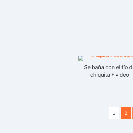
Se baña con el tío 
chiquita + video
1
2