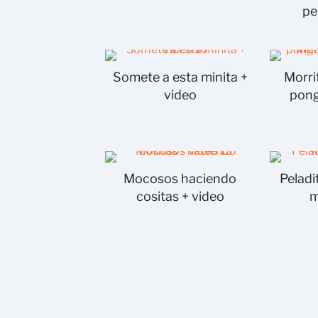
pe
Somete a esta minita +
Morri
video
pong
Mocosos haciendo
Peladi
cositas + video
m