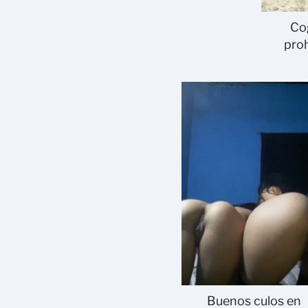
Co
proh
Buenos culos en